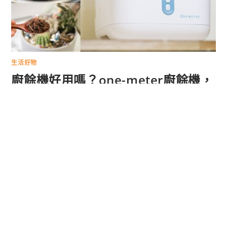
生活好物
廚餘機好用嗎？one-meter廚餘機，
減少90%廚餘體積，烘乾／絞碎／除
臭／殺菌一鍵完成！
不管是做料理或是品嚐美食的過程，都會留下許多廚
餘，堆積在廚房洗手槽、塑膠袋中，非常容易發臭、
滋生細菌，所以入手「one-meter廚餘機」，原本
擔心機器運轉會太吵，但實用下來聲音不大，還很省
電，另外3L大容量，可以一次乾燥不少廚餘，透過
雙重過濾除臭殺菌系統將蔬菜果皮、海鮮、肉類、骨
頭等等烘乾絞碎，減少90%的廚餘體積，乾燥後的廚