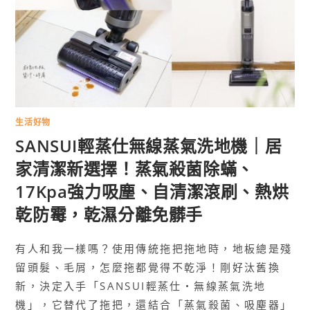
生活好物
SANSUI輕蒸仕無線蒸氣洗地機｜居
家清潔新選擇！蒸氣殺菌除蟎、
17Kpa強力吸塵、自清潔滾刷、熱烘
乾防霉，乾濕分離免髒手
有人和我一樣嗎？使用傳統拖把拖地時，地板總是殘
留頭髮、毛屑，怎麼拖都覺得不乾淨！剛好汰舊換
新，決定入手「SANSUI輕蒸仕・無線蒸氣洗地
機」，它替代了拖把，還結合「蒸氣殺菌、吸塵器」