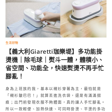
生活好物
【義大利Giaretti珈樂堤】多功能掛
燙機｜除毛球｜熨斗一體，體積小、
省空間、功能全，快速熨燙不再手忙
腳亂！
身為上班族的我，基本以襯衫穿著為主，最怕就是
「襯衫皺巴巴！」就算丟進洗衣袋，還是有滿滿摺
痕；出門前發現衣服不夠體面，真的讓人手忙腳亂。
所以一款輕便、加熱快速、可同時掛燙、平燙的多功