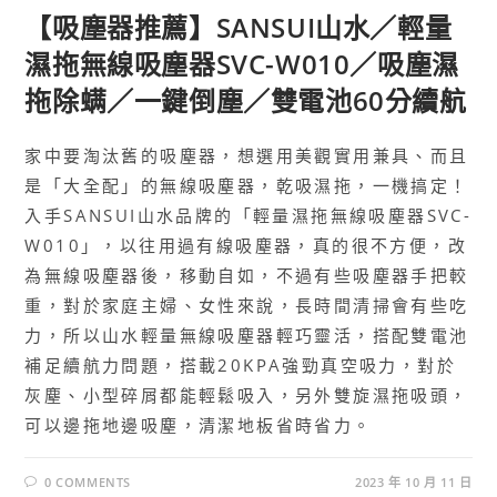
【吸塵器推薦】SANSUI山水／輕量
濕拖無線吸塵器SVC-W010／吸塵濕
拖除螨／一鍵倒塵／雙電池60分續航
家中要淘汰舊的吸塵器，想選用美觀實用兼具、而且
是「大全配」的無線吸塵器，乾吸濕拖，一機搞定！
入手SANSUI山水品牌的「輕量濕拖無線吸塵器SVC-
W010」，以往用過有線吸塵器，真的很不方便，改
為無線吸塵器後，移動自如，不過有些吸塵器手把較
重，對於家庭主婦、女性來說，長時間清掃會有些吃
力，所以山水輕量無線吸塵器輕巧靈活，搭配雙電池
補足續航力問題，搭載20KPA強勁真空吸力，對於
灰塵、小型碎屑都能輕鬆吸入，另外雙旋濕拖吸頭，
可以邊拖地邊吸塵，清潔地板省時省力。
0 COMMENTS
2023 年 10 月 11 日