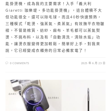
能掛燙機，成為我的主要需求！入手「義大利
Giaretti 珈樂堤・多功能掛燙機」，這台體積不大
但功能很全，還可以除毛球，而且40秒快速預熱，
三種模式「乾燙、強蒸氣、柔蒸氣」有效撫平衣物皺
褶，不管是棉質、紡紗、麻布、羊毛都可以蒸氣熨
燙、不挑布料，以及有「自動清洗，清除水垢」功
能，讓燙衣服變得更加輕鬆，簡單好上手，對我來
說，它已經變成衣櫃旁的日常必備家電了！
0 COMMENTS
2025 年 6 月 23 日