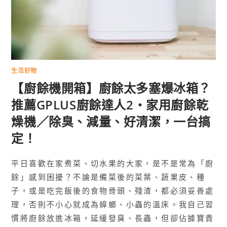
生活好物
【廚餘機開箱】廚餘太多塞爆冰箱？
推薦GPLUS廚餘達人2・家用廚餘乾
燥機／除臭、減量、好清潔，一台搞
定！
平日喜歡在家煮菜、切水果的大家，是不是常為「廚
餘」感到困擾？不論是備菜後的菜葉、蔬果皮、種
子，或是吃完飯後的食物骨頭、殘渣，都必須妥善處
理，否則不小心就成為蟑螂、小蟲的溫床。我自己習
慣將廚餘放進冰箱，延緩發臭、長蟲，但卻佔據寶貴