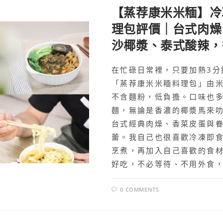
【蒸荐康米米糆】冷
理包評價｜台式肉燥
沙椰漿、泰式酸辣，
在忙碌日常裡，只要加熱3分
「蒸荐康米米糆料理包」由
不含麵粉，低負擔。口味也多
麵，無論是香濃的椰漿馬來
台式經典肉燥、香菜皮蛋與
蕾。我自己也很喜歡冷凍即
烹煮，再加入自己喜歡的食
好吃，不必等待、不用外食
0 COMMENTS