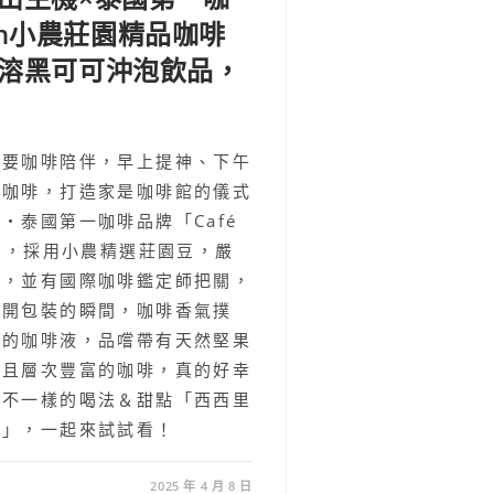
zon小農莊園精品咖啡
溶黑可可沖泡飲品，
需要咖啡陪伴，早上提神、下午
掛咖啡，打造家是咖啡館的儀式
・泰國第一咖啡品牌「Café
啡」，採用小農精選莊園豆，嚴
豆，並有國際咖啡鑑定師把關，
打開包裝的瞬間，咖啡香氣撲
濃的咖啡液，品嚐帶有天然堅果
淨且層次豐富的咖啡，真的好幸
啡不一樣的喝法＆甜點「西西里
蘇」，一起來試試看！
2025 年 4 月 8 日