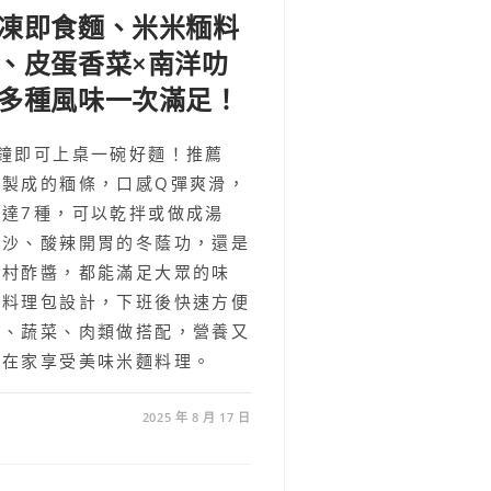
凍即食麵、米米糆料
、皮蛋香菜×南洋叻
多種風味一次滿足！
鐘即可上桌一碗好麵！推薦
米製成的糆條，口感Q彈爽滑，
達7種，可以乾拌或做成湯
叻沙、酸辣開胃的冬蔭功，還是
眷村酢醬，都能滿足大眾的味
食料理包設計，下班後快速方便
材、蔬菜、肉類做搭配，營養又
，在家享受美味米麵料理。
2025 年 8 月 17 日