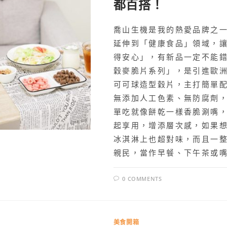
都百搭！
喬山生機是我的熱愛品牌之
延伸到「健康食品」領域，
得安心」，有新品一定不能錯
穀麥脆片系列」，是引進歐
可可球造型穀片，主打簡單
無添加人工色素、無防腐劑
單吃就像餅乾一樣香脆涮嘴
起享用，增添層次感，如果
冰淇淋上也超對味，而且一
親民，當作早餐、下午茶或
0 COMMENTS
美食開箱