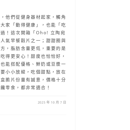
一，他們從健身器材起家，觸角
讓大家「動得健康」，也能「吃
過！這次開箱「Oho! 立陶宛
洲人氣早餐穀片之一；甜甜圈與
配方，脂肪含量更低，重要的是
，吃得更安心！甜度也恰恰好，
，也能搭配優格、鮮奶或豆漿一
想要小小放縱，吃個甜點，放在
整盒脆片份量有誠意，價格十分
嘴饞零食，都非常適合！
2025 年 10 月 7 日