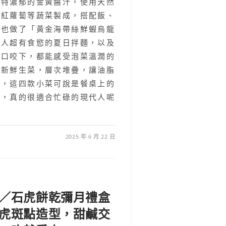
獨特濃郁的金黃醬汁，使用天然
、紅蘿蔔等蔬菜製成，搭配飯、
我也做了「黃金海帶絲鮮蝦烏龍
讓人超有食慾的夏日拌麵，以及
一口咬下，都能感受泡菜溫潤的
、新鮮生菜，層次堆疊，讓油脂
膩，這四款小菜可說是餐桌上的
菜，真的很適合忙碌的現代人呢
2025 年 6 月 22 日
／石虎餅乾彌月禮盒
虎斑點造型，甜鹹交