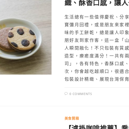
織、酥香口感，讓人
生活總有一些值得慶祝、分
寶彌月回禮，或是朋友來家
味的手工餅乾，總是讓人印
朋好友到家作客，這一盒「山
人瞬間融化！不只包裝有質
造型，療癒度滿分！一共有
司」，各有特色，香酥口感
次，你會越吃越順口，很適
包裝設計精緻、展現台灣保育.
0 COMMENTS
美食開箱
【濾掛咖啡推薦】喬