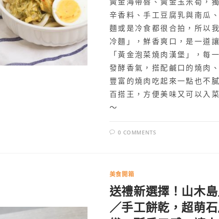
黃金海帶唇、黃金玉米筍，
辛香料、手工豆腐乳與南瓜
麵或是冷食都很合拍，所以
冷麵」，鮮香爽口，是一道
「黃金泡菜燒肉漢堡」，每
發酵香氣，搭配鹹口的燒肉
豐富的燒肉吃起來一點也不
百搭王，方便美味又可以入
～
0 COMMENTS
美食開箱
送禮新選擇！山木島
／手工餅乾，超萌石