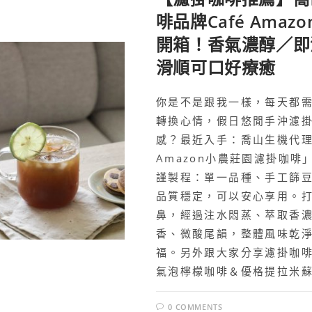
啡品牌Café Ama
開箱！香氣濃醇／即
滑順可口好療癒
你是不是跟我一樣，每天都
轉換心情，假日悠閒手沖濾
感？最近入手：喬山生機代理
Amazon小農莊園濾掛咖
謹製程：單一品種、手工篩
品質穩定，可以安心享用。
鼻，經過注水悶蒸、萃取香
香、微酸尾韻，整體風味乾
福。另外跟大家分享濾掛咖
氣泡檸檬咖啡＆優格提拉米
0 COMMENTS