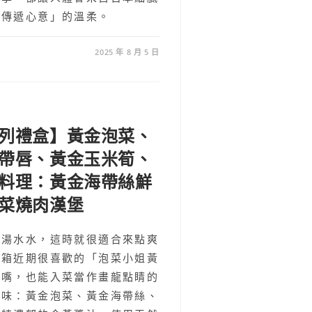
點傳遞心意」的溫柔。
2025 年 8 月 5 日
列禮盒】黃金泡菜、
帶唇、黃金玉米筍、
料理：黃金海帶絲鮮
菜燒肉漢堡
湯湯水水，這時就很適合來點爽
開箱近期很喜歡的「泡菜小姐黃
涮嘴，也能入菜當作畫龍點睛的
口味：黃金泡菜、黃金海帶絲、