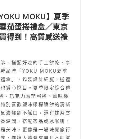
OKU MOKU】夏季
雪茄蛋捲禮盒／東京
買得到！高質感送禮
咖啡、搭配好吃的手工餅乾，享
品牌「YOKU MOKU夏季
捲禮盒」，包裝設計細膩，送禮
用也賞心悅目。夏季限定綜合禮
捲、巧克力雪茄蛋捲、鹽味檸
我特別喜歡鹽味檸檬脆餅的清新
香氣濃郁卻不膩口，還有抹茶雪
茶香溫潤，搭配茶品或冰咖啡，
只是美味，更像是一場味覺旅行
共享，都讓人體會來自日本細膩