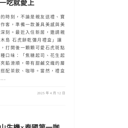
一吃就愛上
享的時刻，不論是親友送禮、寶
裡作客，準備一款兼具美感與美
象深刻。最近入住新居，邀請親
木島 石虎餅乾彌月禮盒」讓
感，打開後一顆顆可愛石虎斑點
兩種口味：「焦糖起司、花生起
、夾餡滑順，帶有甜鹹交織的層
合搭配茶飲、咖啡。當然，禮盒
..
2025 年 4 月 12 日
山生機×泰國第一咖