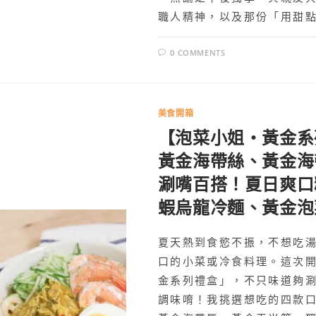
職人精神，以及那份「用甜
0 COMMENTS
美食開箱
【泡菜小姐・黃金系
黃金海帶絲、黃金海
涮嘴百搭！夏日爽口
蝦烏龍冷麵、黃金泡
夏天熱到食慾不振，不想吃
口的小菜或冷食料理。這次
金系列禮盒」，不只味道夠
調味唷！我挑選想吃的四款