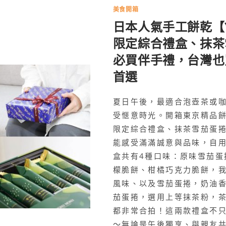
美食開箱
日本人氣手工餅乾【Y
限定綜合禮盒、抹茶
必買伴手禮，台灣也
首選
夏日午後，最適合泡壺茶或
受愜意時光。開箱東京精品餅乾
限定綜合禮盒、抹茶雪茄蛋
能感受滿滿誠意與品味，自
盒共有4種口味：原味雪茄蛋
檬脆餅、柑橘巧克力脆餅，
風味、以及雪茄蛋捲，奶油
茄蛋捲，選用上等抹茶粉，
都非常合拍！這兩款禮盒不
～無論是午後獨享、與親友