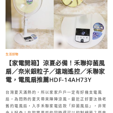
生活好物
【家電開箱】涼夏必備！禾聯抑菌風
扇／奈米銀粒子／遠端遙控／禾聯家
電，電風扇推薦HDF-14AH73Y
台灣夏天滿熱的，所以家家戶戶一定有好幾支電風
扇，為悶熱的夏天帶來陣陣涼風，最近正好要汰換老
舊的電風扇，入手禾聯家電這款「抑菌風扇」，非常
令人好奇！在吹電風扇的同時還可以抑制細菌？原來