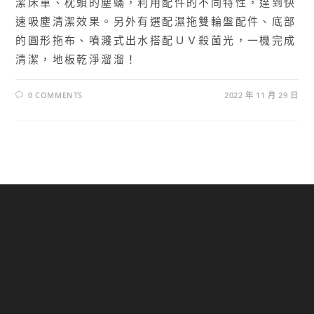
潔床單、枕頭的塵蟎，利用配件的不同特性，達到快
速吸塵清潔效果。另外有選配濕拖雙輪盤配件、底部
的圓形拖布、噴濺式出水搭配ＵＶ殺菌光，一機完成
清潔，地板乾淨溜溜！
0 COMMENTS
2022 年 11 月 29 日