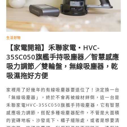
生活好物
【家電開箱】禾聯家電・HVC-
35SC050旗艦手持吸塵器／智慧感應
吸力調節／雙輪盤，無線吸塵器，乾
吸濕拖好方便
家裡用了好幾年的有線吸塵器要退位了！決定換一台
「無線吸塵器」，終於不會再被線材絆倒，這一台是
禾聯家電HVC-35SC050旗艦手持吸塵器，它有智慧
感應吸力調節，搭配多種吸塵器配件，不管是大面積
的瓷磚地板、沙發底下、櫃子縫隙處，或者是想要清