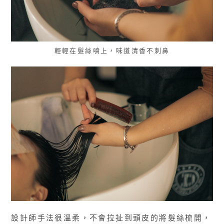
輕輕在髮絲噴上，味道清香不刺鼻
設計師手法很溫柔，不會拉扯到頭皮的將髮絲梳開，