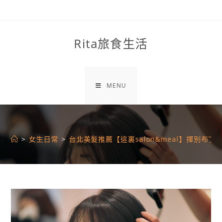
Skip
to
content
Rita旅食生活
MENU
>
女生日常
>
台北美髮推薦【這裏salon&meal】揮別