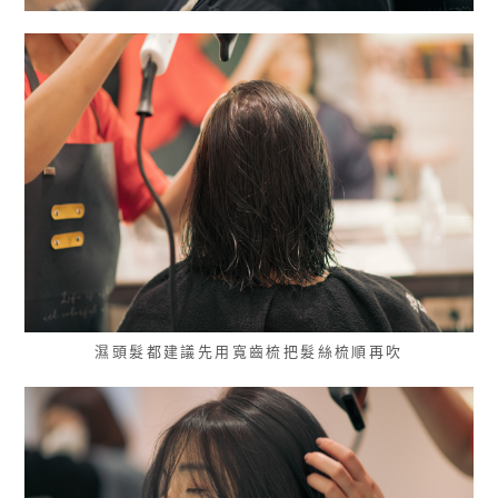
濕頭髮都建議先用寬齒梳把髮絲梳順再吹