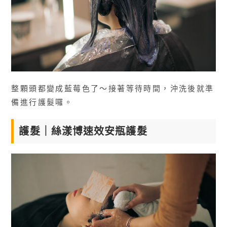
整顆頭都變成藍莓色了～接著等待時間，沖洗後就準
備進行護髮囉。
護髮｜絲漾博速效安瓶護髮