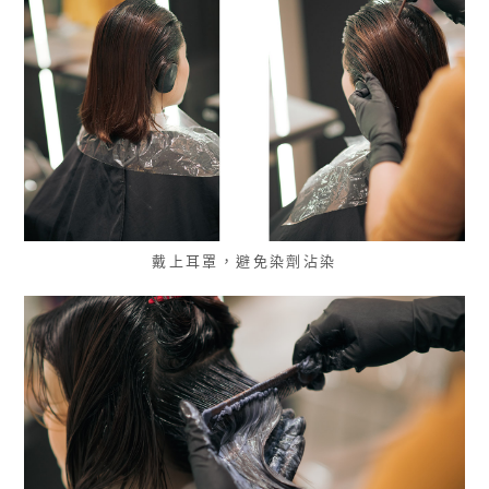
戴上耳罩，避免染劑沾染