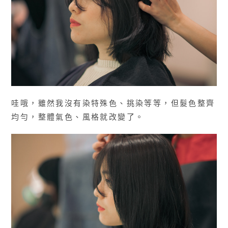
哇哦，雖然我沒有染特殊色、挑染等等，但髮色整齊
均勻，整體氣色、風格就改變了。