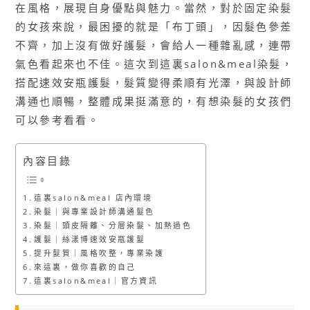
在風格，展現自身優點與魅力。當然，對於固定染髮
的女孩來說，最困擾的就是「布丁頭」，因髮色參差
不齊，加上沒有做好護髮，會給人一種雜亂感，連帶
氣色看起來也不佳。這次到這裏salon&meal染髮，
搭配速效安瓶護髮，髮質變得柔順有光澤，與設計師
溝通也順暢，整體成果挺滿意的，有想染髮的女孩們
可以參考看看。
內容目錄
這裏salon&meal 店內環境
染髮｜與專業設計師溝通髮色
染髮｜頭皮隔離、分層染髮、加熱過色
護髮｜絲漾博速效安瓶護髮
提升髮質｜風格吹整，專業染護
來這裏，做你喜歡的自己
這裏salon&meal｜官方資訊