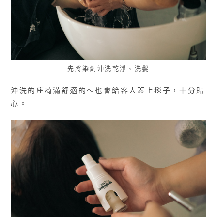
先將染劑沖洗乾淨、洗髮
沖洗的座椅滿舒適的～也會給客人蓋上毯子，十分貼
心。