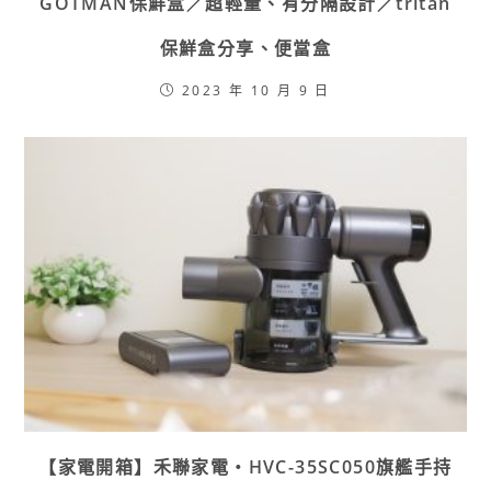
GOTMAN保鮮盒／超輕量、有分隔設計／tritan
保鮮盒分享、便當盒
2023 年 10 月 9 日
【家電開箱】禾聯家電・HVC-35SC050旗艦手持