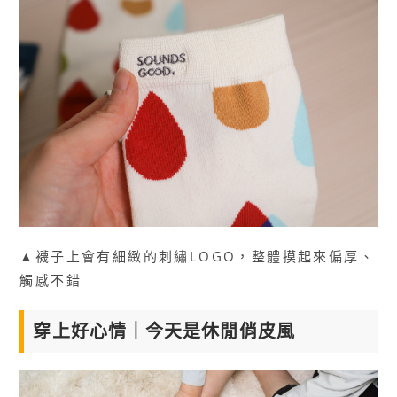
▲襪子上會有細緻的刺繡LOGO，整體摸起來偏厚、
觸感不錯
穿上好心情｜今天是休閒俏皮風