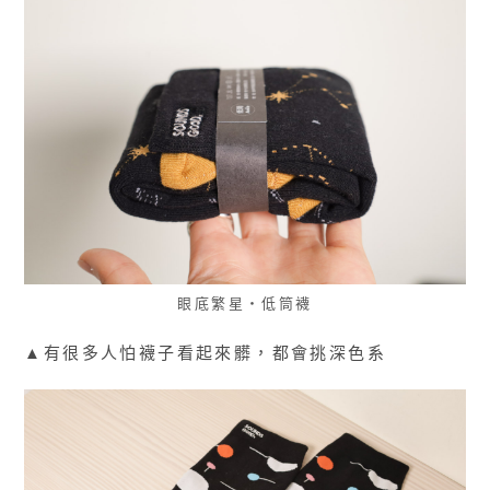
眼底繁星・低筒襪
▲有很多人怕襪子看起來髒，都會挑深色系