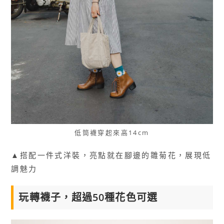
低筒襪穿起來高14cm
▲搭配一件式洋裝，亮點就在腳邊的雛菊花，展現低
調魅力
玩轉襪子，超過50種花色可選