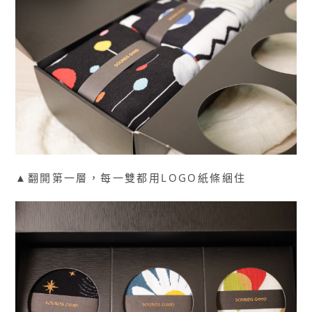
▲翻開第一層，每一雙都用LOGO紙條綑住