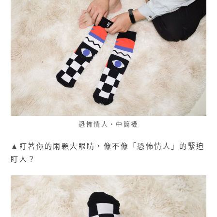
恐怖情人・中筒襪
▲盯著你的兩顆大眼睛，像不像「恐怖情人」的緊迫
盯人？