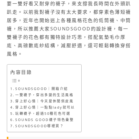
要一雙好看又耐穿的襪子，來支撐我長時間在外頭趴
趴走。以前我對襪子沒有太大要求，都穿素色薄短襪
居多，近年也開始迷上各種風格花色的低筒襪、中筒
襪，所以推薦大家SOUNDSGOOD的設計襪，每一
雙襪子的花色都有獨特設計巧思，搭配氣墊毛巾厚
底、高磅數底紗結構，減壓舒適，還可輕鬆轉換穿搭
風格。
內容目錄
SOUNDSGOOD｜開箱介紹
一雙襪子，穿出多變的生活風格
穿上好心情｜今天是休閒俏皮風
穿上好心情｜一點點lady就可以
玩轉襪子，超過50種花色可選
SOUNDS GOOD襪子特色彙整
SOUNDSGOOD哪裡買？