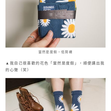
當然是度假・低筒襪
▲我自己很喜歡的花色「當然是度假」，順便講出我
的心聲（笑）