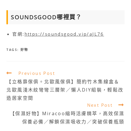
S
OUNDSGOOD
哪裡買？
官網:
https://soundsgood.vip/aJL76
TAGS:
好物
Read
Previous Post
more
【立格扉傢俱。北歐風傢俱】簡約竹木集線盒＆
articles
北歐風淺木紋彎彎三層架／懶人DIY組裝，輕鬆改
造居家空間
Next Post
【保濕好物】Miracoo縮時活膚精萃，高效保濕
保養必備／解鎖保濕吸收力／突破保養瓶頸