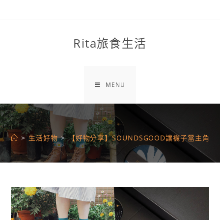
Skip
to
content
Rita旅食生活
MENU
>
生活好物
>
【好物分享】SOUNDSGOOD讓襪子當主角