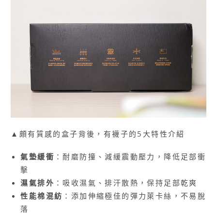
▲頗有質感的盒子背後，有襪子的5大特性介紹
氣墊緩衝
：耐磨防撞、減緩震動壓力，降低足部衝
擊
濕氣排外
：吸收濕氣、排汗散熱，保持足部乾爽
性能棉混紡
：添加伸縮極佳的彈力萊卡絲，不易脫
落