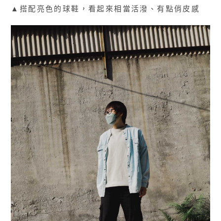
▲搭配亮色的球鞋，看起來相當活潑、有點俏皮感