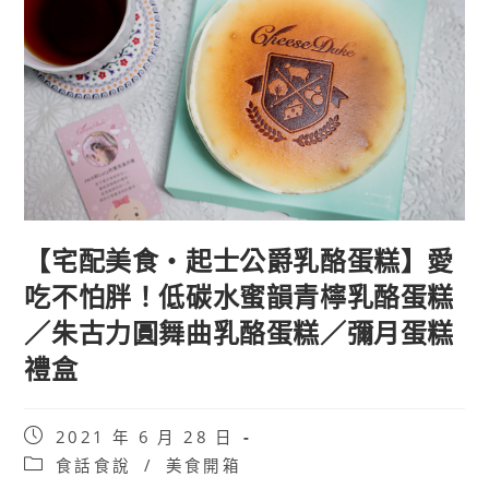
【宅配美食・起士公爵乳酪蛋糕】愛
吃不怕胖！低碳水蜜韻青檸乳酪蛋糕
／朱古力圓舞曲乳酪蛋糕／彌月蛋糕
禮盒
Post
2021 年 6 月 28 日
published:
Post
食話食說
/
美食開箱
category: