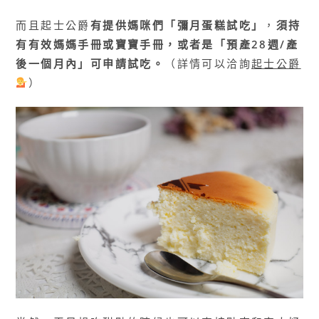
而且起士公爵
有提供媽咪們「彌月蛋糕試吃」
，
須持
有有效媽媽手冊或寶寶手冊，或者是「預產28週/產
後一個月內」可申請試吃。
（詳情可以洽詢
起士公爵
）