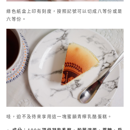
綠色紙盒上印有刻度，按照記號可以切成八等份或是
六等份。
哇，迫不及待來享用這一塊蜜韻青檸乳酪蛋糕。
成分：100%頂級凝脂乳酪、殺菌液蛋、蔗糖、扁