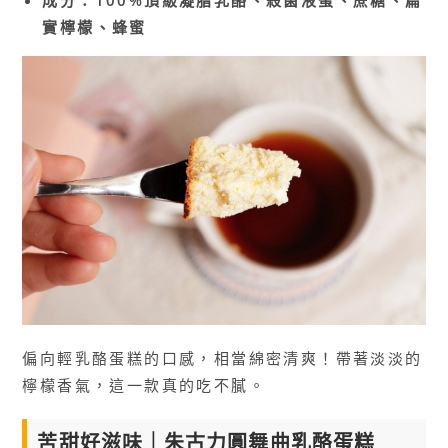
實檸檬、蜂蜜
偏向輕乳酪蛋糕的口感，相當綿密清爽！帶著淡淡的
檸檬香氣，這一款真的吃不膩。
苦甜好滋味｜朱古力圓舞曲乳酪蛋糕