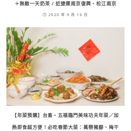
＋無敵一天奶茶 / 近捷運南京復興、松江南京
2020 年 9 月 16 日
【年菜預購】台畜・五福臨門美味功夫年菜／加
熱即食超方便！必吃春節大菜：萬巒豬腳、梅干