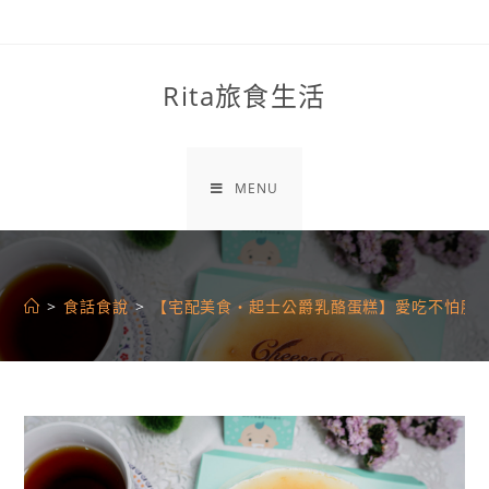
Skip
to
content
Rita旅食生活
MENU
>
食話食說
>
【宅配美食・起士公爵乳酪蛋糕】愛吃不怕胖