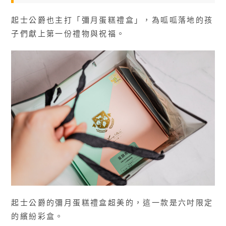
起士公爵也主打「彌月蛋糕禮盒」，為呱呱落地的孩
子們獻上第一份禮物與祝福。
起士公爵的彌月蛋糕禮盒超美的，這一款是六吋限定
的繽紛彩盒。