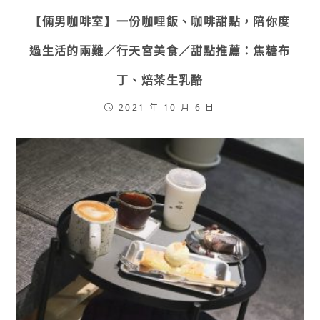
【倆男咖啡室】一份咖哩飯、咖啡甜點，陪你度
過生活的兩難／行天宮美食／甜點推薦：焦糖布
丁、焙茶生乳酪
2021 年 10 月 6 日