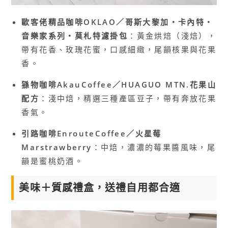
歐客佬精品咖啡OKLAO／哥斯大黎加・卡內特・
音樂家系列・莫札特濾掛包
：黃金烘焙（淺焙），
帶有花香、玫瑰花蜜，口感細緻，尾韻核果與花果
香。
猻物咖啡AkauCoffee／HUAGUO MTN.花果山
配方
：淺中焙，精選三種產區豆子，帶有奔放花果
香氣。
引路咖啡EnrouteCoffee／火星莓
Marstrawberry
：中焙，濃濃的莓果醬風味，尾
韻是蜜桃奶酒。
美味＋質感禮盒，送禮自用都合適