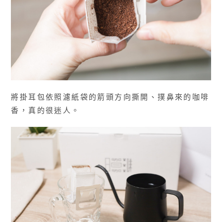
將掛耳包依照濾紙袋的箭頭方向撕開、撲鼻來的咖啡
香，真的很迷人。