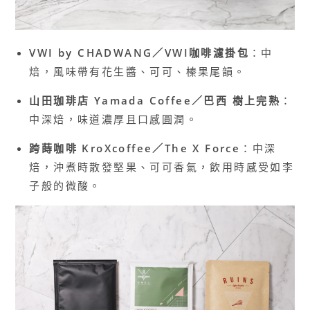
VWI by CHADWANG／VWI咖啡濾掛包
：中
焙，風味帶有花生醬、可可、榛果尾韻。
山田珈琲店 Yamada Coffee／巴西 樹上完熟
：
中深焙，味道濃厚且口感圓潤。
跨蒔咖啡 KroXcoffee／The X Force
：中深
焙，沖煮時散發堅果、可可香氣，飲用時感受如李
子般的微酸。