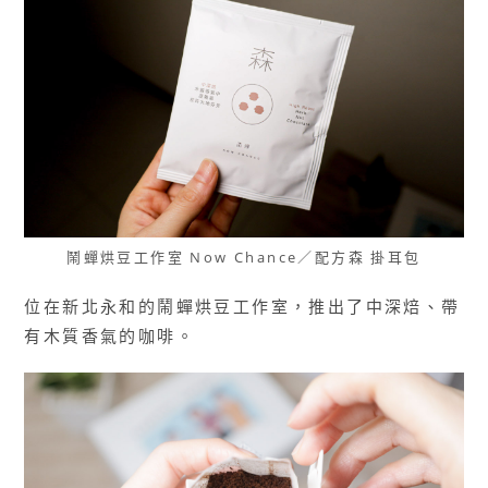
鬧蟬烘豆工作室 Now Chance／配方森 掛耳包
位在新北永和的鬧蟬烘豆工作室，推出了中深焙、帶
有木質香氣的咖啡。