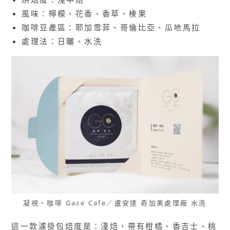
風味：檸檬、花香、香草、榛果
咖啡豆產區：耶加雪菲、哥倫比亞、瓜地馬拉
處理法：日曬、水洗
凝視・咖啡 Gaze Cafe／盧安達 奇加美處理廠 水洗
這一款濾掛包焙度是：淺焙，帶有柑橘、香吉士、桃