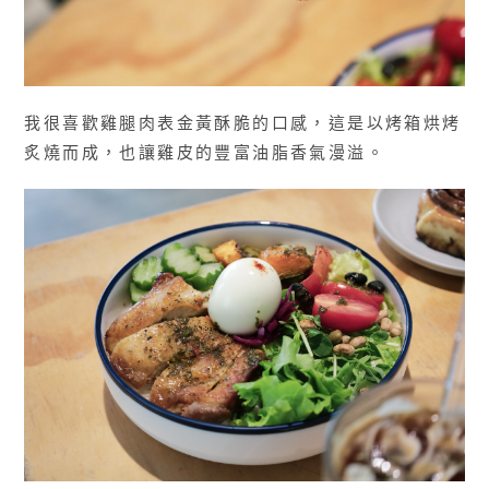
我很喜歡雞腿肉表金黃酥脆的口感，這是以烤箱烘烤
炙燒而成，也讓雞皮的豐富油脂香氣漫溢。