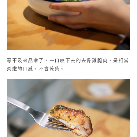
等不及來品嚐了，一口咬下去的去骨雞腿肉，是相當
柔嫩的口感，不會乾柴。