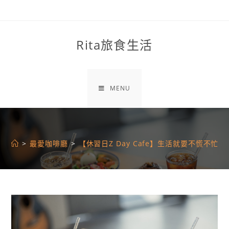
Skip
to
content
Rita旅食生活
MENU
>
最愛咖啡廳
>
【休習日Z Day Cafe】生活就要不慌