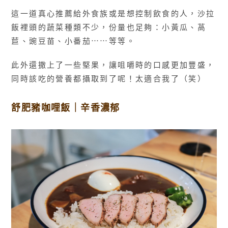
這一道真心推薦給外食族或是想控制飲食的人，沙拉
飯裡頭的蔬菜種類不少，份量也足夠：小黃瓜、萵
苣、豌豆苗、小番茄⋯⋯等等。
此外還撒上了一些堅果，讓咀嚼時的口感更加豐盛，
同時該吃的營養都攝取到了呢！太適合我了（笑）
舒肥豬咖哩飯｜辛香濃郁