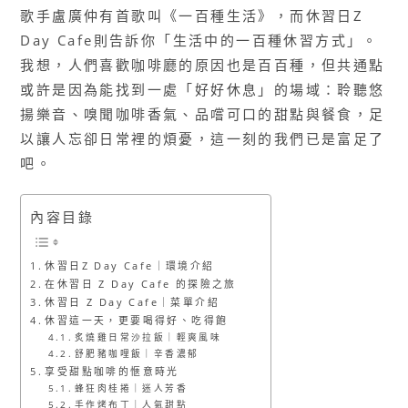
歌手盧廣仲有首歌叫《一百種生活》，而休習日Z
Day Cafe則告訴你「生活中的一百種休習方式」。
我想，人們喜歡咖啡廳的原因也是百百種，但共通點
或許是因為能找到一處「好好休息」的場域：聆聽悠
揚樂音、嗅聞咖啡香氣、品嚐可口的甜點與餐食，足
以讓人忘卻日常裡的煩憂，這一刻的我們已是富足了
吧。
內容目錄
休習日Z Day Cafe｜環境介紹
在休習日 Z Day Cafe 的探險之旅
休習日 Z Day Cafe｜菜單介紹
休習這一天，更要喝得好、吃得飽
炙燒雞日常沙拉飯｜輕爽風味
舒肥豬咖哩飯｜辛香濃郁
享受甜點咖啡的愜意時光
蜂狂肉桂捲｜迷人芳香
手作烤布丁｜人氣甜點