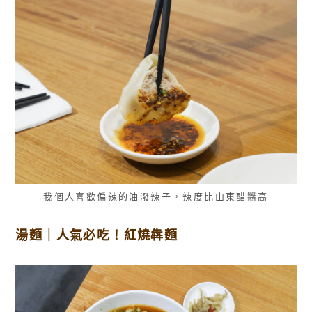
我個人喜歡偏辣的油潑辣子，辣度比山東醋醬高
湯麵｜人氣必吃！紅燒犇麵