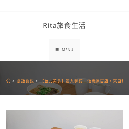
Skip
to
content
Rita旅食生活
MENU
>
食話食說
>
【台北美食】翟九麵館・信義遠百店，來自新