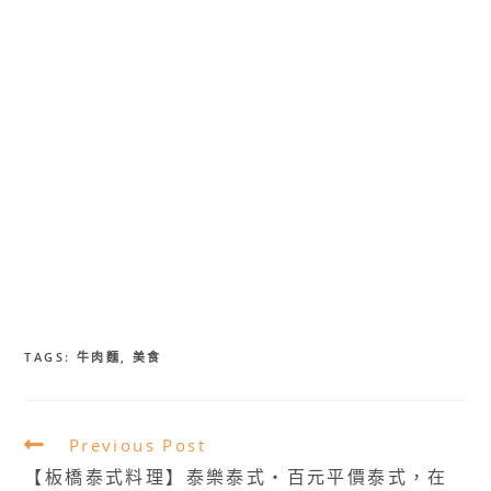
TAGS:
牛肉麵
,
美食
Read
Previous Post
more
【板橋泰式料理】泰樂泰式・百元平價泰式，在
articles