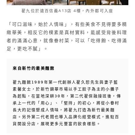
翟九位於遠百信義A13店 4樓，內外都可入座
「可口滋味，始於人情味」，有些美食不見得要多精
緻華美，相反它的樸素是真材實料，能感受背後料理
者的滿滿心意，就像眷村菜，可以「吃得飽、吃得滿
足，更吃不膩」。
來自新竹的最美麵館
翟九麵館1989年第一代創辦人翟久恕先生與妻子藍
素馨女士，於新竹錦華市場以手工餃子為主的小攤子
為起點，在當地深耕30年，第二代翟保融接班後，傳
承上一代的「用心」、「堅持」的初心，將從小眷村
長大的記憶塑成人情味，將翟九打造為新竹最美麵
店。另外第二代老闆也導入品牌化經營模式，進駐百
貨開設分店，展現更多元豐富的飲食樣態。