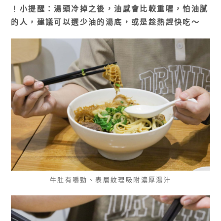
！
小提醒：湯頭冷掉之後，油感會比較重喔，怕油膩
的人，建議可以選少油的湯底，或是趁熱趕快吃～
牛肚有嚼勁、表層紋理吸附濃厚湯汁