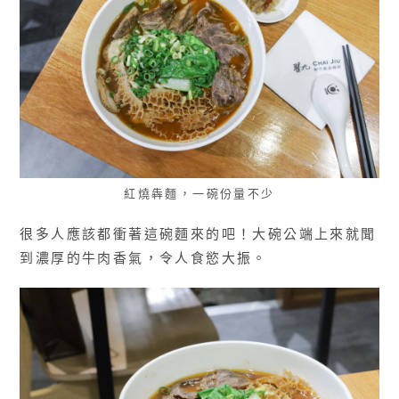
紅燒犇麵，一碗份量不少
很多人應該都衝著這碗麵來的吧！大碗公端上來就聞
到濃厚的牛肉香氣，令人食慾大振。