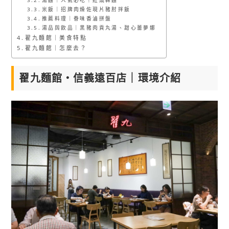
湯麵｜人氣必吃！紅燒犇麵
米飯｜招牌肉燥佐現片豬肘拌飯
推薦料理｜眷味香滷拼盤
湯品與飲品｜黑豬肉貢丸湯、甜心蕾夢娜
翟九麵館｜美食特點
翟九麵館｜怎麼去？
翟九麵館・信義遠百店｜環境介紹