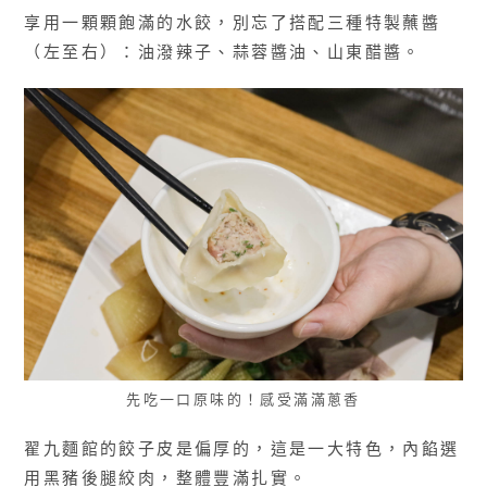
享用一顆顆飽滿的水餃，別忘了搭配三種特製蘸醬
（左至右）：油潑辣子、蒜蓉醬油、山東醋醬。
先吃一口原味的！感受滿滿蔥香
翟九麵館的餃子皮是偏厚的，這是一大特色，內餡選
用黑豬後腿絞肉，整體豐滿扎實。