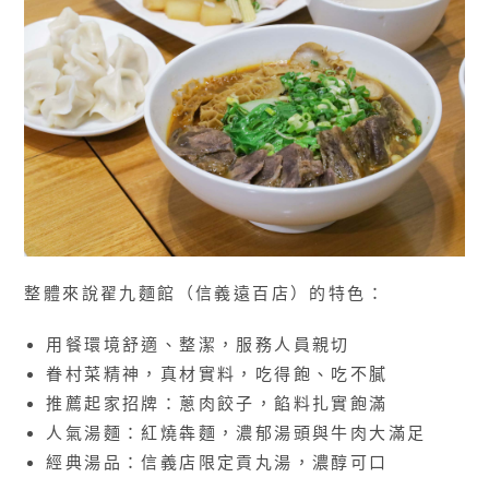
整體來說翟九麵館（信義遠百店）的特色：
用餐環境舒適、整潔，服務人員親切
眷村菜精神，真材實料，吃得飽、吃不膩
推薦起家招牌：蔥肉餃子，餡料扎實飽滿
人氣湯麵：紅燒犇麵，濃郁湯頭與牛肉大滿足
經典湯品：信義店限定貢丸湯，濃醇可口