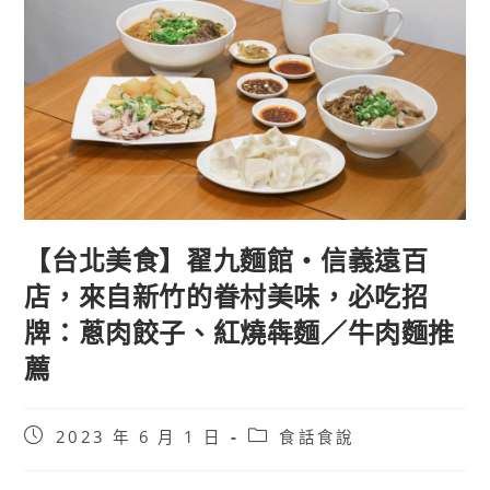
【台北美食】翟九麵館・信義遠百
店，來自新竹的眷村美味，必吃招
牌：蔥肉餃子、紅燒犇麵／牛肉麵推
薦
Post
Post
2023 年 6 月 1 日
食話食說
published:
category: