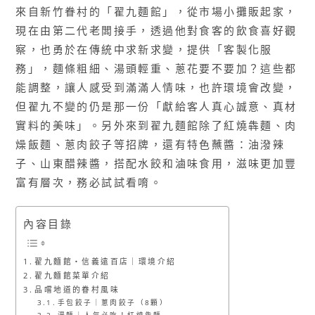
來自新竹眷村的「翟九麵館」，從市場小攤販起家，
現在由第二代老闆接手，透過他對食客的飲食喜好觀
察，也勇於在傳統中求新求變，提供「客製化服
務」，麵條粗細、湯頭輕重、蔥花要不要加？這些都
能調整，讓人感受到滿滿人情味，也許環境會改變，
但翟九不變的仍是那一份「獻給客人真心誠意、真材
實料的美味」。另外來到翟九麵館除了紅燒犇麵、肉
燥飯麵、蔥肉餃子等招牌，還有特色蘸醬：油潑辣
子、山東醋辣醬，搭配水餃和滷味食用，滋味更加豐
富有層次，務必試試看唷。
內容目錄
翟九麵館・信義遠百店｜環境介紹
翟九麵館菜單介紹
品嚐地道的眷村風味
手包餃子｜蔥肉餃子（8顆）