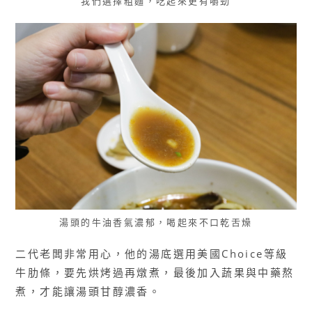
我們選擇粗麵，吃起來更有嚼勁
湯頭的牛油香氣濃郁，喝起來不口乾舌燥
二代老闆非常用心，他的湯底選用美國Choice等級
牛肋條，要先烘烤過再燉煮，最後加入蔬果與中藥熬
煮，才能讓湯頭甘醇濃香。