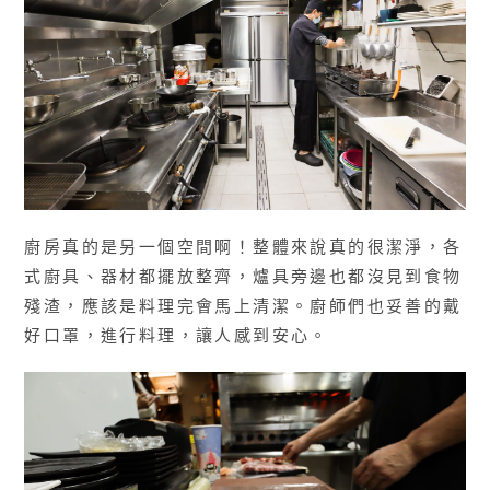
廚房真的是另一個空間啊！整體來說真的很潔淨，各
式廚具、器材都擺放整齊，爐具旁邊也都沒見到食物
殘渣，應該是料理完會馬上清潔。廚師們也妥善的戴
好口罩，進行料理，讓人感到安心。