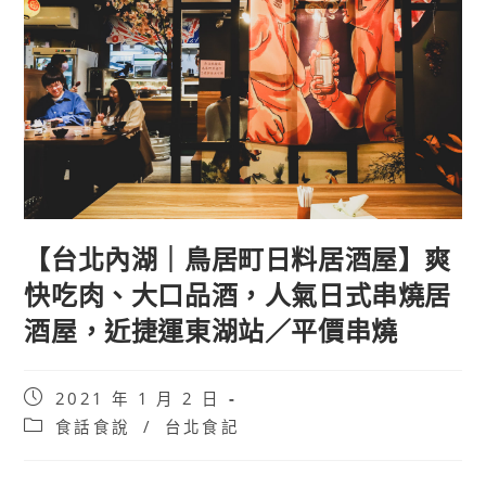
【台北內湖｜鳥居町日料居酒屋】爽
快吃肉、大口品酒，人氣日式串燒居
酒屋，近捷運東湖站／平價串燒
Post
2021 年 1 月 2 日
published:
Post
食話食說
/
台北食記
category: