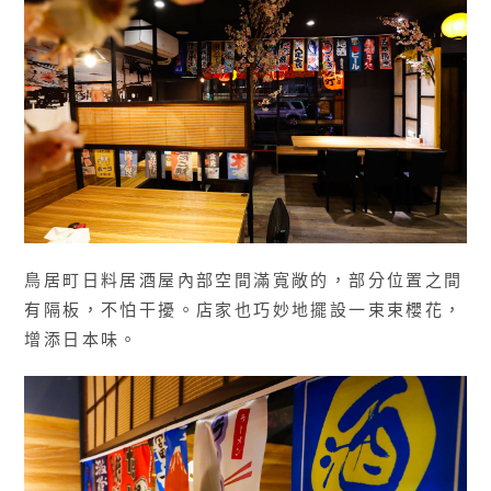
鳥居町日料居酒屋內部空間滿寬敞的，部分位置之間
有隔板，不怕干擾。店家也巧妙地擺設一束束櫻花，
增添日本味。