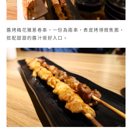
醬烤梅花豬蔥卷串，一份為兩串，表皮烤得微焦脆，
搭配甜甜的醬汁很好入口。