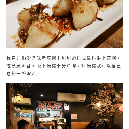
我自己偏愛鹽味烤麻糬！甜甜的日式醬料淋上麻糬，
佐芝麻海苔，咬下麻糬十分Ｑ彈。烤麻糬我可以自己
吃掉一整盤呢。