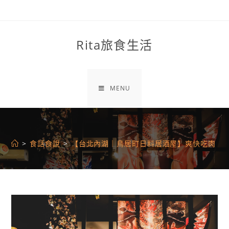
Skip
to
content
Rita旅食生活
MENU
>
食話食說
>
【台北內湖｜鳥居町日料居酒屋】爽快吃肉、