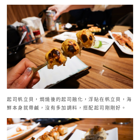
起司帆立貝，焗燒後的起司融化，浮貼在帆立貝，海
鮮本身就帶鹹，沒有多加調料，搭配起司剛剛好。