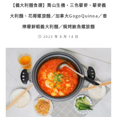
【義大利麵食譜】喬山生機・三色藜麥、藜麥義
大利麵、花椰螺旋麵／加拿大GogoQuinoa／香
檸檬鮮蝦義大利麵／焗烤鮪魚螺旋麵
2023 年 8 月 14 日