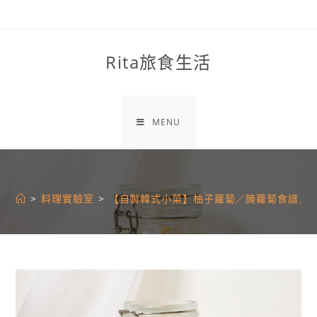
Skip
to
content
Rita旅食生活
MENU
>
料理實驗室
>
【自製韓式小菜】柚子蘿蔔／醃蘿蔔食譜／