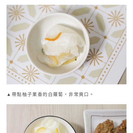
▲帶點柚子果香的白蘿蔔，非常爽口。