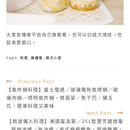
大家有機會不妨自己做看看，也可以切成方塊狀，吃
起來更脆口。
TAGS:
料理
,
醃蘿蔔
,
韓式小菜
Read
Previous Post
more
【氣炸鍋料理】富士電通／玻璃電熱氣烤鍋／玻
articles
璃內鍋／透明氣炸鍋，烤蔬菜、魚下巴、豬五
花，簡單料理又美味
Next Post
【微波懶人料理】美國富及第／25L智慧烹調微電
腦微波爐／無油煙／泰式檸檬鯛魚、照燒雞腿、