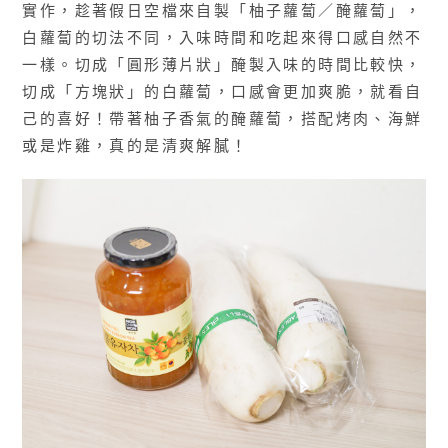
實作，趁著假日空檔來自製「柚子蘿蔔／醃蘿蔔」，
白蘿蔔的切法不同，入味時間和吃起來得口感自然不
一樣。切成「圓形薄片狀」醃製入味的時間比較快，
切成「方塊狀」的白蘿蔔，口感會更加爽脆，就看自
己的喜好！帶著柚子香氣的醃蘿蔔，搭配烤肉、海鮮
或是炸雞，真的是清爽解膩！