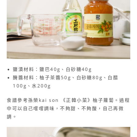
鹽漬材料：鹽巴40g、白砂糖40g
醃醬材料：柚子茶醬50g、白砂糖80g、白醋
100g、水200g
食譜參考孫榮kai son 《正韓小菜》柚子蘿蔔。過程
中可以自己嚐嚐調味，不夠甜、不夠酸，自己再微
調。