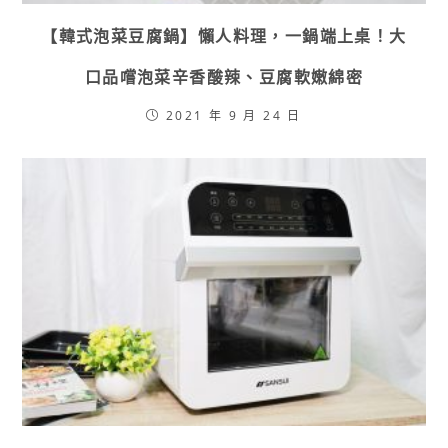
【韓式泡菜豆腐鍋】懶人料理，一鍋端上桌！大
口品嚐泡菜辛香酸辣、豆腐軟嫩綿密
2021 年 9 月 24 日