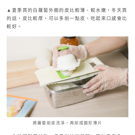
▲夏季買的白蘿蔔外圈的皮比較薄、較水嫩，冬天買
的話，皮比較厚，可以多削一點皮，吃起來口感會比
較好。
將蘿蔔削皮洗淨，再削成圓形薄片