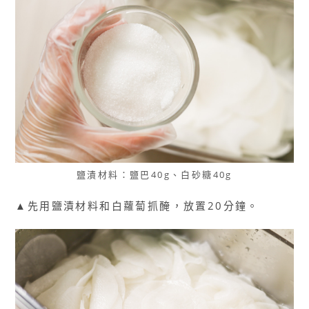
鹽漬材料：鹽巴40g、白砂糖40g
▲先用鹽漬材料和白蘿蔔抓醃，放置20分鐘。