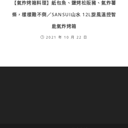
【氣炸烤箱料理】紙包魚、鹽烤松阪豬、氣炸薯
條，樣樣難不倒／SANSUI山水 12L旋風溫控智
能氣炸烤箱
2021 年 10 月 22 日