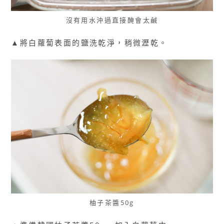
沒有用水沖過直接醃會太鹹
▲將白蘿蔔表面的鹽洗乾淨，稍微瀝乾。
柚子茶醬50g